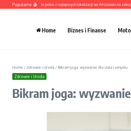
Przejdź do treści
Popularne
błowice – dlaczego to jedna z najlepszych lokalizacji we Wrocławiu na zakup mie
Home
Biznes i Finanse
Moto
Home
/
Zdrowie i Uroda
/
Bikram joga: wyzwanie dla ciała i umysłu
Zdrowie i Uroda
Bikram joga: wyzwanie 