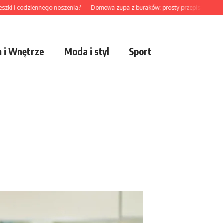
i codziennego noszenia?
Domowa zupa z buraków: prosty przepis na sezonowy
 i Wnętrze
Moda i styl
Sport