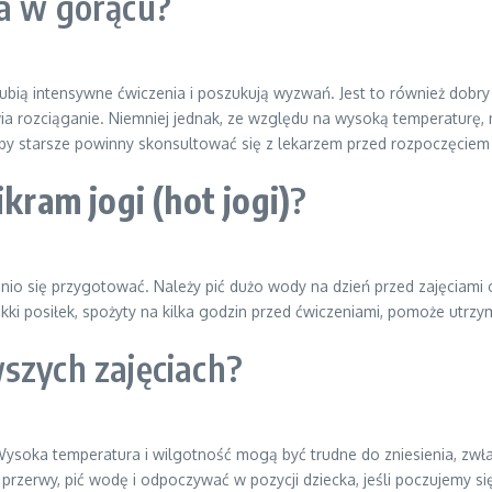
ga w gorącu?
ubią intensywne ćwiczenia i poszukują wyzwań. Jest to również dobry
twia rozciąganie. Niemniej jednak, ze względu na wysoką temperaturę
oby starsze powinny skonsultować się z lekarzem przed rozpoczęciem 
ikram jogi (hot jogi)
?
io się przygotować. Należy pić dużo wody na dzień przed zajęciami o
kki posiłek, spożyty na kilka godzin przed ćwiczeniami, pomoże utrzy
szych zajęciach?
oka temperatura i wilgotność mogą być trudne do zniesienia, zwłas
ć przerwy, pić wodę i odpoczywać w pozycji dziecka, jeśli poczujemy 