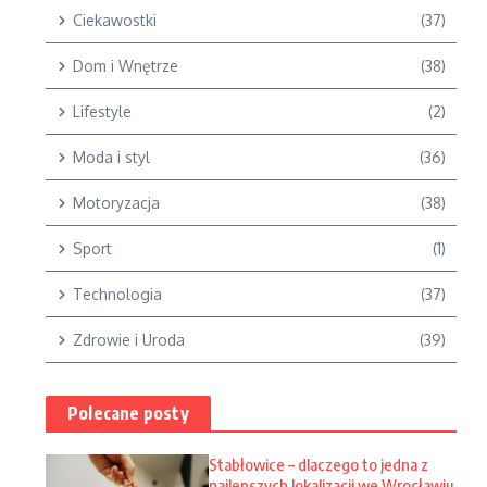
Ciekawostki
(37)
Dom i Wnętrze
(38)
Lifestyle
(2)
Moda i styl
(36)
Motoryzacja
(38)
Sport
(1)
Technologia
(37)
Zdrowie i Uroda
(39)
Polecane posty
Stabłowice – dlaczego to jedna z
najlepszych lokalizacji we Wrocławiu