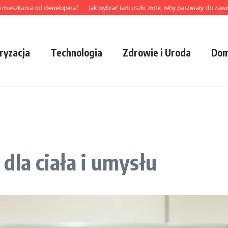
szkania od dewelopera?
Jak wybrać łańcuszki złote, żeby pasowały do zawieszki 
ryzacja
Technologia
Zdrowie i Uroda
Dom
dla ciała i umysłu