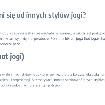
i się od innych stylów jogi?
 jogi, przede wszystkim ze względu na warunki, w jakich jest praktyko
znie w tak wysokiej temperaturze. Ponadto,
bikram joga (hot joga)
char
 doborze asan.
ot jogi)
e wiele innych stylów jogi, które również oferują korzyści dla ciała i 
luźnieniu i regeneracji. Alternatywnie, można spróbować innych styló
od indywidualnych preferencji i potrzeb.