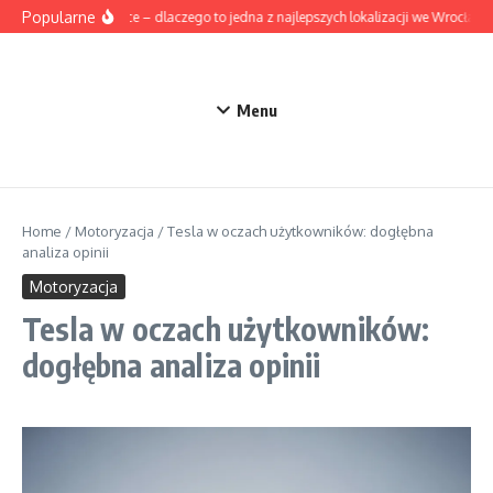
Przejdź do treści
Popularne
Stabłowice – dlaczego to jedna z najlepszych lokalizacji we Wrocławi
Menu
Home
/
Motoryzacja
/
Tesla w oczach użytkowników: dogłębna
analiza opinii
Motoryzacja
Tesla w oczach użytkowników:
dogłębna analiza opinii