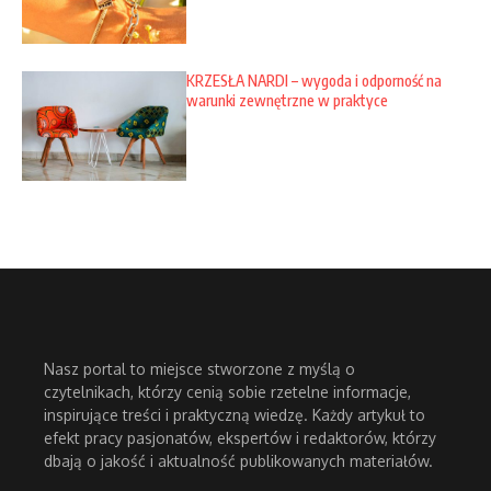
KRZESŁA NARDI – wygoda i odporność na
warunki zewnętrzne w praktyce
Nasz portal to miejsce stworzone z myślą o
czytelnikach, którzy cenią sobie rzetelne informacje,
inspirujące treści i praktyczną wiedzę. Każdy artykuł to
efekt pracy pasjonatów, ekspertów i redaktorów, którzy
dbają o jakość i aktualność publikowanych materiałów.