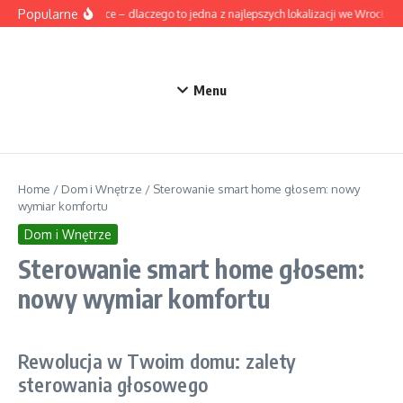
Przejdź do treści
Popularne
Stabłowice – dlaczego to jedna z najlepszych lokalizacji we Wrocław
Menu
Home
/
Dom i Wnętrze
/
Sterowanie smart home głosem: nowy
wymiar komfortu
Dom i Wnętrze
Sterowanie smart home głosem:
nowy wymiar komfortu
Rewolucja w Twoim domu: zalety
sterowania głosowego