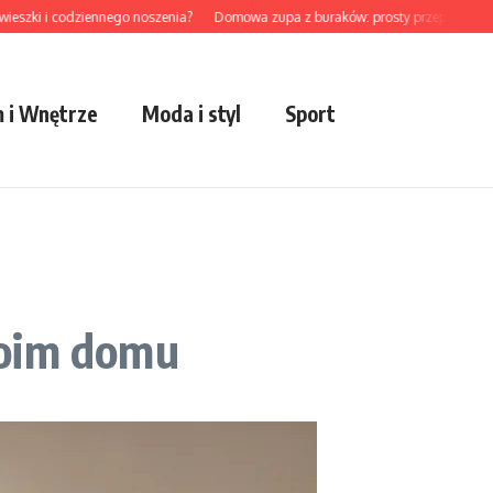
i i codziennego noszenia?
Domowa zupa z buraków: prosty przepis na sezonow
 i Wnętrze
Moda i styl
Sport
woim domu