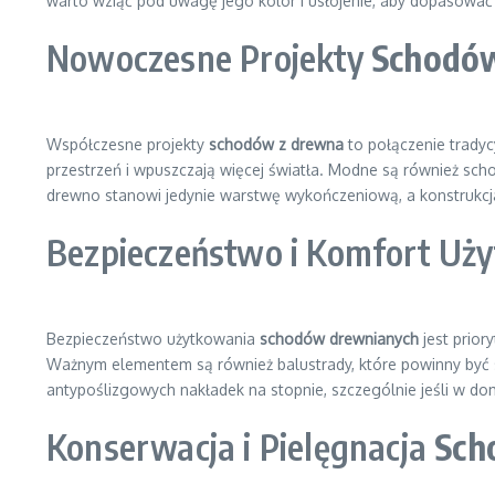
warto wziąć pod uwagę jego kolor i usłojenie, aby dopasować
Nowoczesne Projekty
Schodó
Współczesne projekty
schodów z drewna
to połączenie trady
przestrzeń i wpuszczają więcej światła. Modne są również sc
drewno stanowi jedynie warstwę wykończeniową, a konstrukcja 
Bezpieczeństwo i Komfort Uż
Bezpieczeństwo użytkowania
schodów drewnianych
jest prior
Ważnym elementem są również balustrady, które powinny być 
antypoślizgowych nakładek na stopnie, szczególnie jeśli w do
Konserwacja i Pielęgnacja
Sch