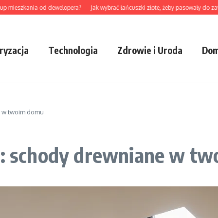
eszkania od dewelopera?
Jak wybrać łańcuszki złote, żeby pasowały do zawieszk
ryzacja
Technologia
Zdrowie i Uroda
Dom
ne w twoim domu
ść: schody drewniane w t